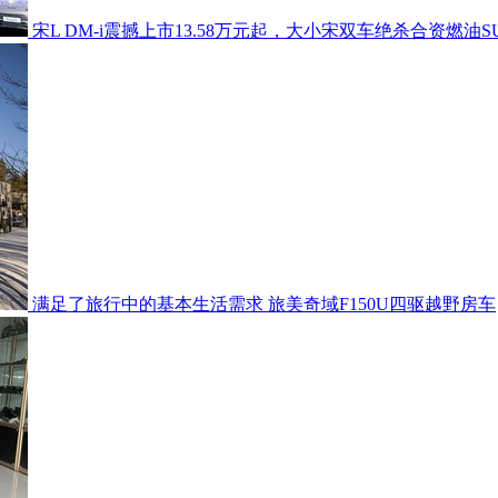
宋L DM-i震撼上市13.58万元起，大小宋双车绝杀合资燃油S
满足了旅行中的基本生活需求 旅美奇域F150U四驱越野房车