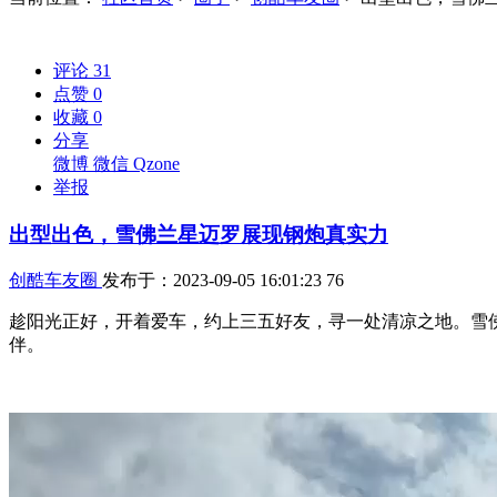
评论
31
点赞
0
收藏
0
分享
微博
微信
Qzone
举报
出型出色，雪佛兰星迈罗展现钢炮真实力
创酷车友圈
发布于：2023-09-05 16:01:23
76
趁阳光正好，开着爱车，约上三五好友，寻一处清凉之地。雪
伴。