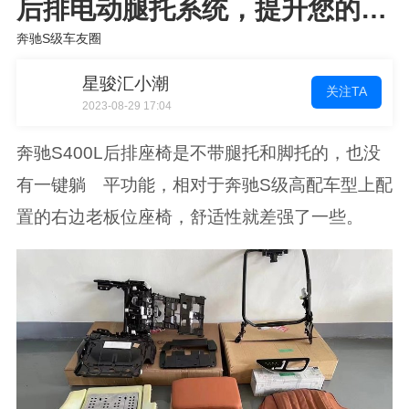
后排电动腿托系统，提升您的行
车安全
奔驰S级车友圈
星骏汇小潮
关注TA
2023-08-29 17:04
奔驰S400L后排座椅是不带腿托和脚托的，也没
有一键躺 平功能，相对于奔驰S级高配车型上配
置的右边老板位座椅，舒适性就差强了一些。