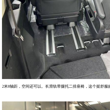
2米8轴距，空间还可以。长滑轨带腿托二排座椅，这个挺舒服