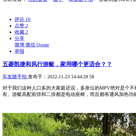
评论
10
点赞
2
收藏
2
分享
微博
微信
Qzone
举报
五菱凯捷和风行游艇，家用哪个更适合？？
车友随手拍
发布于：2022-11-23 14:44:28
58
对于我们这种人口多的大家庭还说，多座位的MPV绝对是个
有。游艇高配前排和二排都是电动座椅，而且都有通风加热功能