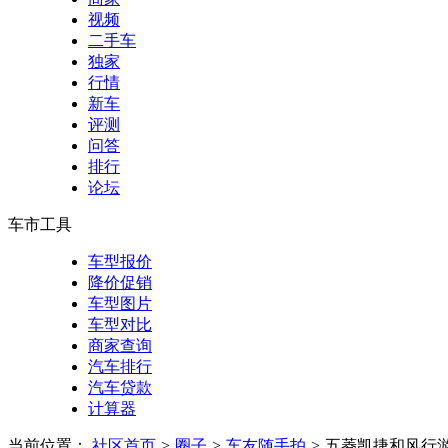
视频
二手车
独家
行情
新车
评测
问答
排行
论坛
车市工具
车型报价
降价促销
车型图片
车型对比
商家查询
汽车排行
汽车贷款
计算器
当前位置：
社区首页
>
圈子
>
车友随手拍
>
五菱凯捷和风行