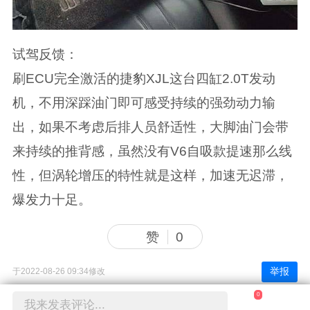
试驾反馈：
刷ECU完全激活的捷豹XJL这台四缸2.0T发动
机，不用深踩油门即可感受持续的强劲动力输
出，如果不考虑后排人员舒适性，大脚油门会带
来持续的推背感，虽然没有V6自吸款提速那么线
性，但涡轮增压的特性就是这样，加速无迟滞，
爆发力十足。
赞
0
举报
于2022-08-26 09:34修改
0
我来发表评论...