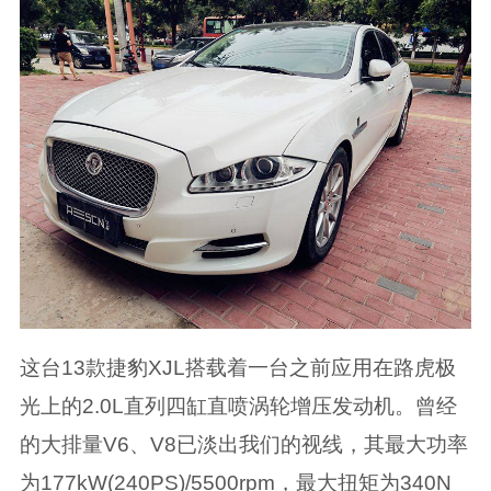
这台13款捷豹XJL搭载着一台之前应用在路虎极
光上的2.0L直列四缸直喷涡轮增压发动机。曾经
的大排量V6、V8已淡出我们的视线，其最大功率
为177kW(240PS)/5500rpm，最大扭矩为340N