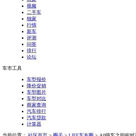
视频
二手车
独家
行情
新车
评测
问答
排行
论坛
车市工具
车型报价
降价促销
车型图片
车型对比
商家查询
汽车排行
汽车贷款
计算器
当前位置：
社区首页
>
圈子
>
LIFE车友圈
>
A0级车之间的对