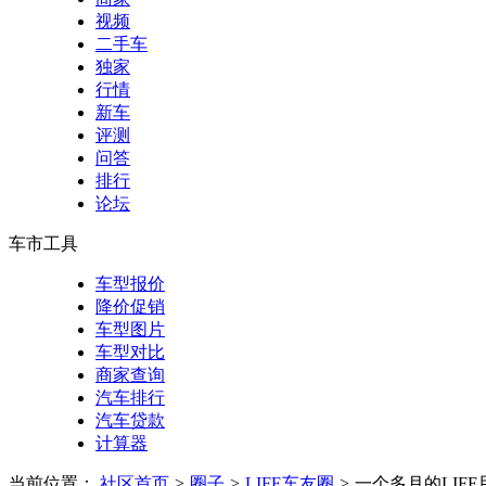
视频
二手车
独家
行情
新车
评测
问答
排行
论坛
车市工具
车型报价
降价促销
车型图片
车型对比
商家查询
汽车排行
汽车贷款
计算器
当前位置：
社区首页
>
圈子
>
LIFE车友圈
>
一个多月的LIF