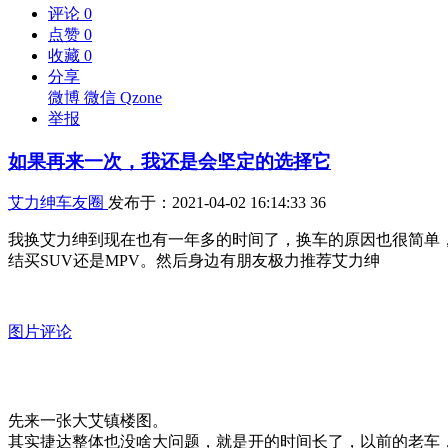
评论
0
点赞
0
收藏
0
分享
微博
微信
Qzone
举报
如果再来一次，我还是会坚定的选择它
艾力绅车友圈
发布于：2021-04-02 16:14:33
36
我换艾力绅到现在也有一年多的时间了，换车的原因也很简单
结买SUV还是MPV。然后身边有朋友极力推荐艾力绅
图片评论
先来一张大艾镇楼图。
其实捷达整体也没啥大问题，就是开的时间长了，以前的老车