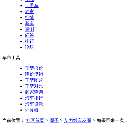
二手车
独家
行情
新车
评测
问答
排行
论坛
车市工具
车型报价
降价促销
车型图片
车型对比
商家查询
汽车排行
汽车贷款
计算器
当前位置：
社区首页
>
圈子
>
艾力绅车友圈
>
如果再来一次