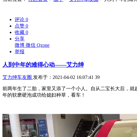
评论
0
点赞
0
收藏
0
分享
微博
微信
Qzone
举报
人到中年的难得心动——艾力绅
艾力绅车友圈
发布于：2021-04-02 16:07:41
39
前两年生了二胎，家里又添了一个小人。自从二宝长大后，就
年的软磨硬泡成功给媳妇种草，看车！