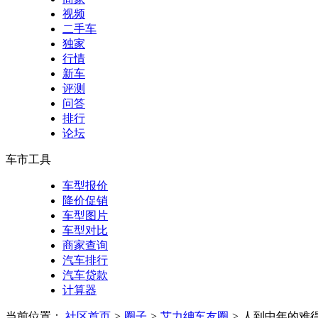
视频
二手车
独家
行情
新车
评测
问答
排行
论坛
车市工具
车型报价
降价促销
车型图片
车型对比
商家查询
汽车排行
汽车贷款
计算器
当前位置：
社区首页
>
圈子
>
艾力绅车友圈
>
人到中年的难