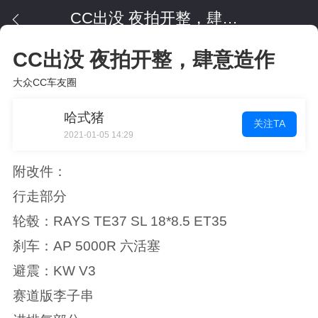
CC出没 夜拍开整，肆意造作
CC出没 夜拍开整，肆意造作
大众CC车友圈
哈式猪
关注TA
2021-01-05 14:29
附改件：
行走部分
轮毂：RAYS TE37 SL 18*8.5 ET35
刹车：AP 5000R 六活塞
避震：KW V3
赛道版李子串