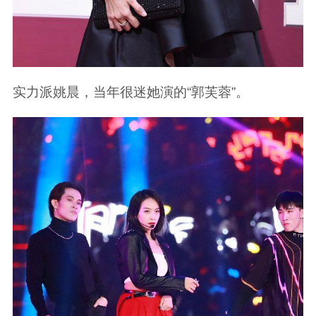
实力派姚晨，当年很迷她演的“郭芙蓉”。