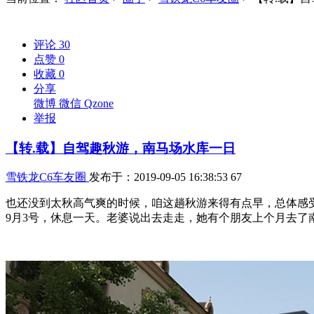
评论
30
点赞
0
收藏
0
分享
微博
微信
Qzone
举报
【转.载】自驾趣秋游，南马场水库一日
雪铁龙C6车友圈
发布于：2019-09-05 16:38:53
67
也还没到太秋高气爽的时候，咱这趟秋游来得有点早，总体感
9月3号，休息一天。老婆说出去走走，她有个朋友上个月去了