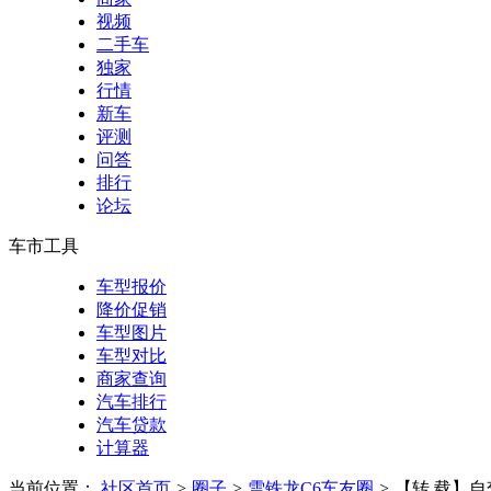
视频
二手车
独家
行情
新车
评测
问答
排行
论坛
车市工具
车型报价
降价促销
车型图片
车型对比
商家查询
汽车排行
汽车贷款
计算器
当前位置：
社区首页
>
圈子
>
雪铁龙C6车友圈
>
【转.载】