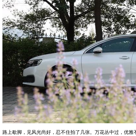
路上歇脚，见风光尚好，忍不住拍了几张。万花丛中过，优雅