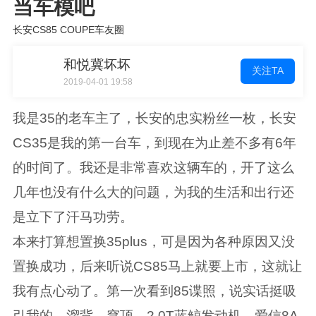
当车模吧
长安CS85 COUPE车友圈
和悦冀坏坏
关注TA
2019-04-01 19:58
我是35的老车主了，长安的忠实粉丝一枚，长安
CS35是我的第一台车，到现在为止差不多有6年
的时间了。我还是非常喜欢这辆车的，开了这么
几年也没有什么大的问题，为我的生活和出行还
是立下了汗马功劳。
本来打算想置换35plus，可是因为各种原因又没
置换成功，后来听说CS85马上就要上市，这就让
我有点心动了。第一次看到85谍照，说实话挺吸
引我的，溜背、穹顶、2.0T蓝鲸发动机、爱信8A