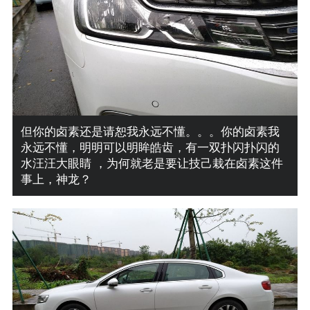
但你的卤素还是请恕我永远不懂。。。你的卤素我
永远不懂，明明可以明眸皓齿，有一双扑闪扑闪的
水汪汪大眼睛 ，为何就老是要让技己栽在卤素这件
事上，神龙？