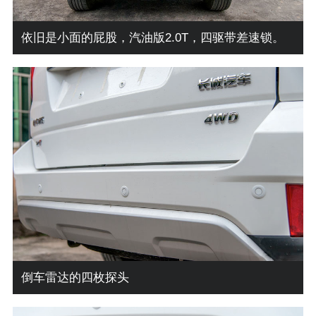
依旧是小面的屁股，汽油版2.0T，四驱带差速锁。
倒车雷达的四枚探头