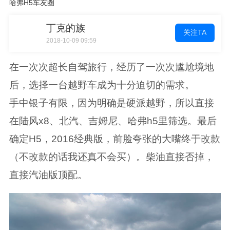
哈弗H5车友圈
丁克的族
关注TA
2018-10-09 09:59
在一次次超长自驾旅行，经历了一次次尴尬境地
后，选择一台越野车成为十分迫切的需求。
手中银子有限，因为明确是硬派越野，所以直接
在陆风x8、北汽、吉姆尼、哈弗h5里筛选。最后
确定H5，2016经典版，前脸夸张的大嘴终于改款
（不改款的话我还真不会买）。柴油直接否掉，
直接汽油版顶配。