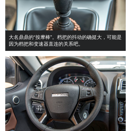
大名鼎鼎的“按摩棒”。档把的抖动的确挺大，可能是
因为档把和变速器直连的关系吧。