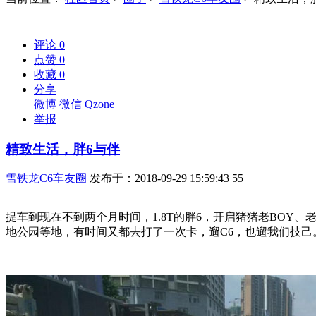
评论
0
点赞
0
收藏
0
分享
微博
微信
Qzone
举报
精致生活，胖6与伴
雪铁龙C6车友圈
发布于：2018-09-29 15:59:43
55
提车到现在不到两个月时间，1.8T的胖6，开启猪猪老BOY
地公园等地，有时间又都去打了一次卡，遛C6，也遛我们技己