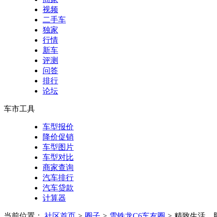
视频
二手车
独家
行情
新车
评测
问答
排行
论坛
车市工具
车型报价
降价促销
车型图片
车型对比
商家查询
汽车排行
汽车贷款
计算器
当前位置：
社区首页
>
圈子
>
雪铁龙C6车友圈
>
精致生活，