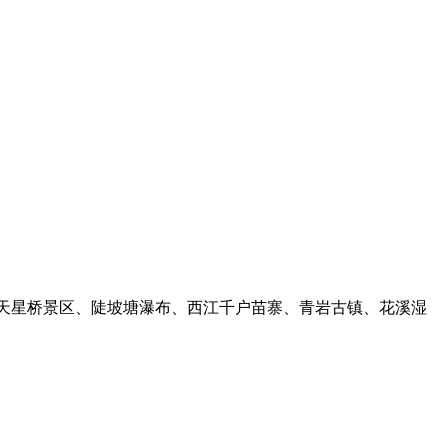
州的天星桥景区、陡坡塘瀑布、西江千户苗寨、青岩古镇、花溪湿