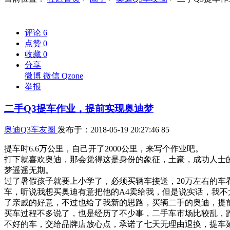
评论
6
点赞
0
收藏
0
分享
微博
微信
Qzone
举报
二手Q3提车作业，提前实现奥迪梦
奥迪Q3车友圈
发布于：2018-05-19 20:27:46
85
提车时6.6万公里，自己开了2000公里，来写个作业吧。
打下就喜欢奥迪，那会觉得这是身份的象征，土豪，成功人士
梦遥遥无期。
过了暑假孩子就要上小学了，必须买辆车接送，20万左右的
车，听说我想买奥迪有意把他的A4卖给我，但是说实话，我不
了亲戚的好意，不过也给了我新的思路，买辆二手的奥迪，提
买车过程不多说了，也是经历了不少事，二手车市场比较乱，
不好的车，交给品牌店放心点，承诺了七天无理由退换，提车