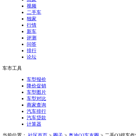
视频
二手车
独家
行情
新车
评测
问答
排行
论坛
车市工具
车型报价
降价促销
车型图片
车型对比
商家查询
汽车排行
汽车贷款
计算器
当前位置：
社区首页
>
圈子
>
奥迪Q3车友圈
>
二手Q3提车