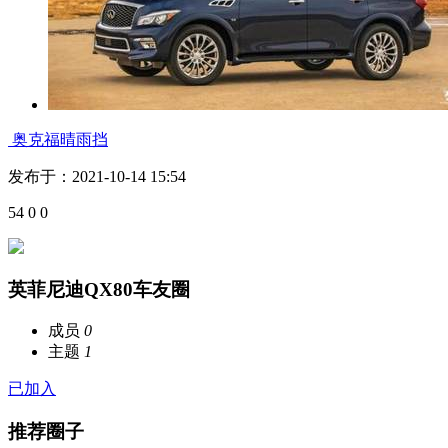
奥克福晴雨挡
发布于：2021-10-14 15:54
54
0
0
英菲尼迪QX80车友圈
成员
0
主题
1
已加入
推荐圈子