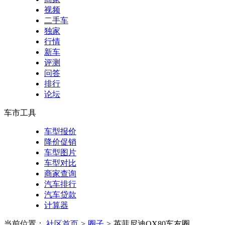
视频
二手车
独家
行情
新车
评测
问答
排行
论坛
车市工具
车型报价
降价促销
车型图片
车型对比
商家查询
汽车排行
汽车贷款
计算器
当前位置：
社区首页
>
圈子
>
英菲尼迪QX80车友圈