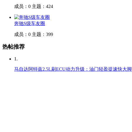
成员：0
主题：424
奔驰S级车友圈
成员：0
主题：399
热帖推荐
1.
马自达阿特兹2.5L刷ECU动力升级：油门轻盈提速快大
2.
国产新能源汽车出海强势之年，比亚迪同行之路-青木篇
3.
夏日狂欢！新车主之夜，盛夏不打烊，家点趣味Go领克
2
4.
“7妙吉利之夜露营派对”，车主热情参与赞不绝口！
2024-