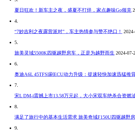
夏日狂欢！新车主之夜，盛夏不打烊，家点趣味Go领克
2
4.
“7妙吉利之夜露营派对”，车主热情参与赞不绝口！
2024-
5.
旅美灵域5500K四驱越野房车，正是为越野而生
2024-07-2
6.
奥迪A6L 45TFSI刷ECU动力升级：提速轻快加速迅猛
7.
宋L DM-i震撼上市13.58万元起，大小宋双车绝杀合资燃油
8.
满足了旅行中的基本生活需求 旅美奇域F150U四驱越野
9.