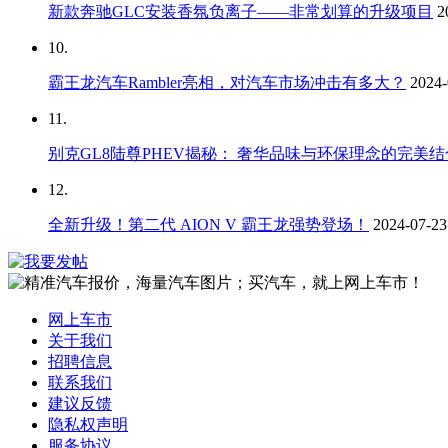
新款奔驰GLC安装香氛负离子——非常划算的升级项目
2
10.
霸王龙汽车Rambler亮相，对汽车市场冲击有多大？
2024-
11.
别克GL8陆尊PHEV揭秘： 奢华品味与环保理念的完美
12.
全新升级！第二代 AION V 霸王龙强势登场！
2024-07-23
网上车市
关于我们
招聘信息
联系我们
建议反馈
隐私权声明
服务协议