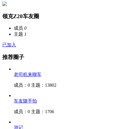
领克Z20车友圈
成员
0
主题
1
已加入
推荐圈子
老司机来聊车
成员：0
主题：13802
车友随手拍
成员：0
主题：1706
游记