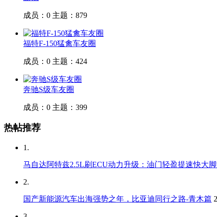
成员：0
主题：879
福特F-150猛禽车友圈
成员：0
主题：424
奔驰S级车友圈
成员：0
主题：399
热帖推荐
1.
马自达阿特兹2.5L刷ECU动力升级：油门轻盈提速快大
2.
国产新能源汽车出海强势之年，比亚迪同行之路-青木篇
3.