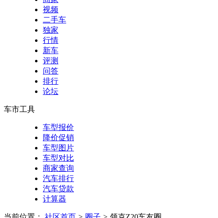
视频
二手车
独家
行情
新车
评测
问答
排行
论坛
车市工具
车型报价
降价促销
车型图片
车型对比
商家查询
汽车排行
汽车贷款
计算器
当前位置：
社区首页
>
圈子
>
领克Z20车友圈